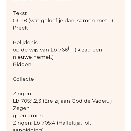
Tekst
GC 18 (wat geloof je dan, samen met….)
Preek
Belijdenis
[1]
op de wijs van Lb 766
(ik zag een
nieuwe hemel..)
Bidden
Collecte
Zingen
Lb 705:1,2,3 (Ere zij aan God de Vader…)
Zegen
geen amen
Zingen: Lb 705:4 (Halleluja, lof,
aanbidding)