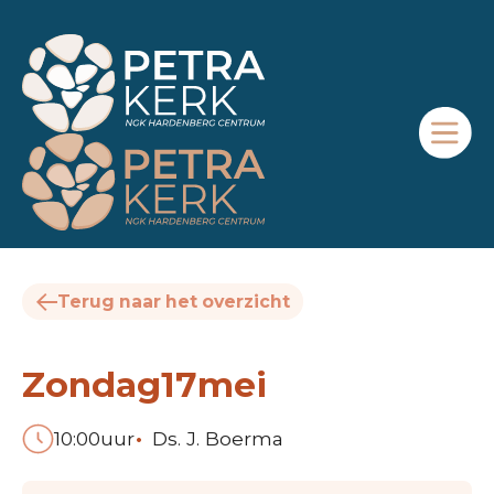
Terug naar het overzicht
Zondag
17
mei
•
10:00
uur
Ds. J. Boerma