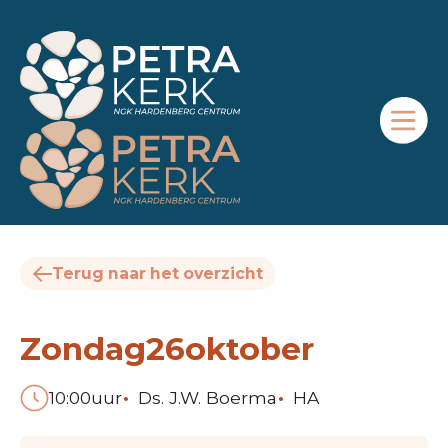
Terug naar het overzicht
Zondag
26
oktober
•
•
10:00
uur
Ds. J.W. Boerma
HA