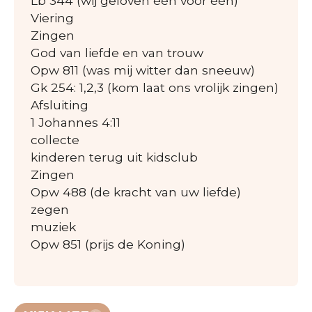
Lb 344 (wij geloven één voor één)
Viering
Zingen
God van liefde en van trouw
Opw 811 (was mij witter dan sneeuw)
Gk 254: 1,2,3 (kom laat ons vrolijk zingen)
Afsluiting
1 Johannes 4:11
collecte
kinderen terug uit kidsclub
Zingen
Opw 488 (de kracht van uw liefde)
zegen
muziek
Opw 851 (prijs de Koning)