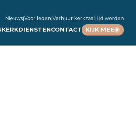
Nieuws
|
Voor leden
|
Verhuur kerkzaal
|
Lid worden
S
KERKDIENSTEN
CONTACT
KIJK MEE