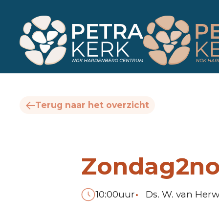
Terug naar het overzicht
Zondag
2
n
•
10:00
uur
Ds. W. van Herw