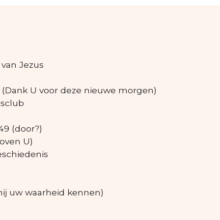
van Jezus
3,5 (Dank U voor deze nieuwe morgen)
dsclub
49 (door?)
loven U)
eschiedenis
 mij uw waarheid kennen)