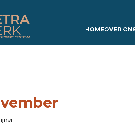
HOME
OVER ON
ovember
ijnen